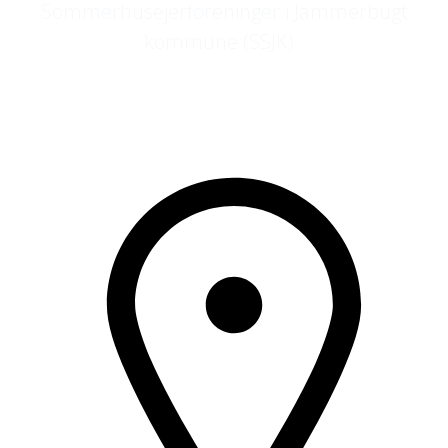
Sommerhusejerforeninger i Jammerbugt
kommune (SSJK).