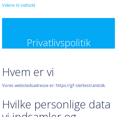
Videre til indhold
Grundejerforeningen Slettestrand
Privatlivspolitik
Hvem er vi
Vores webstedsadresse er: https://gf-slettestrand.dk.
Hvilke personlige data
vi indsamler og